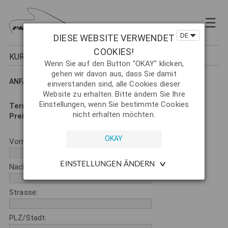
×
☰
KURSE
DE
DIESE WEBSITE VERWENDET
Termine
COOKIES!
KURSANMELDUNG
Anfängerkurse
Wenn Sie auf den Button "OKAY" klicken,
gehen wir davon aus, dass Sie damit
Perfektionskurse
ANFÄNGERKURS - ALM - VORCHDORF
einverstanden sind, alle Cookies dieser
Website zu erhalten. Bitte ändern Sie Ihre
Hechtkurse
Einstellungen, wenn Sie bestimmte Cookies
Termin:
Juni 2027
Zweihandkurse
nicht erhalten möchten.
Preis :
375,-
Fliegenbindekurse
Vorname *:
Privatkurse
EINSTELLUNGEN ÄNDERN
Nachname *:
Guiding
Gewässer
Strasse:
News
PLZ/Stadt: