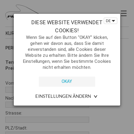
×
☰
KURSE
DE
DIESE WEBSITE VERWENDET
Termine
COOKIES!
KURSANMELDUNG
Anfängerkurse
Wenn Sie auf den Button "OKAY" klicken,
gehen wir davon aus, dass Sie damit
Perfektionskurse
PERFEKTIONSKURS - ALM - VORCHDORF
einverstanden sind, alle Cookies dieser
Website zu erhalten. Bitte ändern Sie Ihre
Hechtkurse
Einstellungen, wenn Sie bestimmte Cookies
Termin:
April 2027
Zweihandkurse
nicht erhalten möchten.
Preis :
375,-
Fliegenbindekurse
Vorname *:
Privatkurse
EINSTELLUNGEN ÄNDERN
Nachname *:
Guiding
Gewässer
Strasse:
News
PLZ/Stadt: