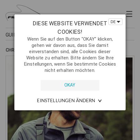
×
☰
Kurse
DE
DIESE WEBSITE VERWENDET
Guiding
COOKIES!
GUIDES
Gewässer
Wenn Sie auf den Button "OKAY" klicken,
gehen wir davon aus, dass Sie damit
CHRISTOF MENZ
News
einverstanden sind, alle Cookies dieser
Website zu erhalten. Bitte ändern Sie Ihre
Reisen & Events
Einstellungen, wenn Sie bestimmte Cookies
nicht erhalten möchten.
Media
GUIDES
EINSTELLUNGEN ÄNDERN
Kontakt
|
DE
EN